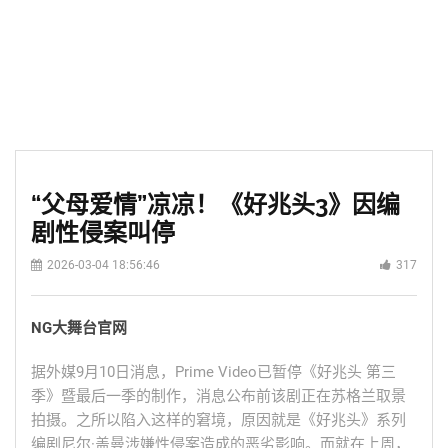
“父母爱情”凉凉！《好兆头3》因编
剧性侵案叫停
2026-03-04 18:56:46
317
NG大舞台官网
据外媒9月10日消息，Prime Video已暂停《好兆头
第三
季
》暨最后一季的制作，消息公布前该剧正在苏格兰取景
拍摄。之所以陷入这样的窘境，原因就是《好兆头》系列
编剧尼尔·盖曼涉嫌性侵案造成的恶劣影响。而就在上周，