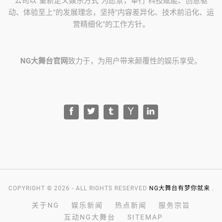
公司以"重新定义娱乐方式"为愿景，奉行"科技赋能、创意驱
动、体验至上"的发展理念，坚持"内容差异化、技术前沿化、运
营精细化"的工作方针。
NG大舞台官网
致力于，为用户带来颠覆性的娱乐享受。
COPYRIGHT © 2026 - ALL RIGHTS RESERVED
NG大舞台有梦你就来
.
关于NG
娱乐新闻
热点新闻
服务宗旨
互动NG大舞台
SITEMAP