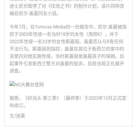
迪士尼也暂停了对《坟场之书》的制作计划，该片同样改
编自
尼尔·
盖曼同名小说。
今年7月，在Tortoise Media的一份报告中，尼尔·盖曼被指
控于2003年性侵一名当时18岁的女性（简称K），并于
2022年性侵一名23岁的女性斯嘉丽。盖曼否认与K有任何
不法行为。斯嘉丽则指控，盖曼在其位于新西兰的家中的
浴室内对她实施性侵，当时斯嘉丽是盖曼孩子的保姆。后
起事件引发新西兰警方对盖曼的投诉，目前当局正在展开
调查。
据悉，《好兆头 第三季》（最终季）于2023年12月正式宣
布续订。
文/迪莫