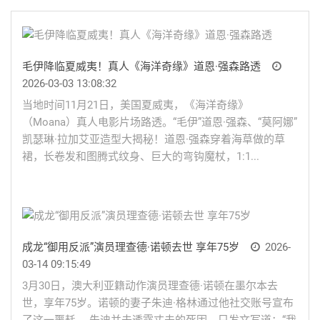
毛伊降临夏威夷！真人《海洋奇缘》道恩·强森路透
2026-03-03 13:08:32
当地时间11月21日，美国夏威夷，《海洋奇缘》
（Moana）真人电影片场路透。“毛伊”道恩·强森、“莫阿娜”
凯瑟琳·拉加艾亚造型大揭秘！道恩·强森穿着海草做的草
裙，长卷发和图腾式纹身、巨大的弯钩魔杖，1:1...
成龙“御用反派”演员理查德·诺顿去世 享年75岁
2026-
03-14 09:15:49
3月30日，澳大利亚籍动作演员理查德·诺顿在墨尔本去
世，享年75岁。诺顿的妻子朱迪·格林通过他社交账号宣布